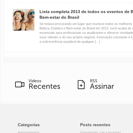
Lista completa 2013 de todos os eventos de Be
Bem-estar do Brasil
Se estava procurando um lugar que reunisse todos os melhores
Beleza, Estética e Bem-estar do Brasil em 2013, você acaba de
essenciais para profissionais se atualizarem e oferecer novidades
seus clientes e do seu próprio negócio. A inovação constante é 
a sobrevivência saudável de qualquer […]
Videos
RSS
Recentes
Assinar
Categorias
Posts recentes
Agendamentos
Empreender, cair e levantar!