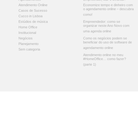
Atendimento Online
Economize tempo e dinheiro com
o agendamento online – descubra
Casos de Sucesso
como!
Cucco in Lisboa
Estúdios de música
Empreendedor: como se
organizar neste Ano Novo com
Home Office
uma agenda online
Institucional
Negócios
Como os negócios podem se
beneficiar do uso de software de
Planejamento
agendamento online
Sem categoria
Atendimento online no meu
#HomeOffice… como fazer?
(parte 1)