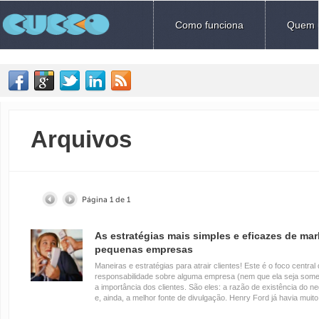
Como funciona
Quem 
Arquivos
Página 1 de 1
As estratégias mais simples e eficazes de mar
pequenas empresas
Maneiras e estratégias para atrair clientes! Este é o foco central
responsabilidade sobre alguma empresa (nem que ela seja some
a importância dos clientes. São eles: a razão de existência do ne
e, ainda, a melhor fonte de divulgação. Henry Ford já havia mui